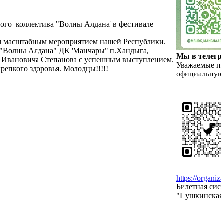
ьного коллектива "Волны Алдана' в фестивале
ым масштабным мероприятием нашей Республики.
в "Волны Алдана" ДК 'Манчары" п.Хандыга,
Мы в телег
а Ивановича Степанова с успешным выступлением.
Уважаемые по
епкого здоровья.​ Молодцы!!!!!
официальную
https://organi
Билетная си
"Пушкинская