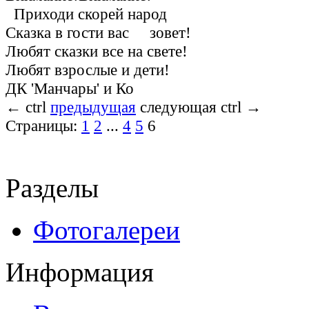
Приходи скорей народ
Сказка в гости вас зовет!
Любят сказки все на свете!
Любят взрослые и дети!
ДК 'Манчары' и Ко
←
ctrl
предыдущая
следующая
ctrl
→
Страницы:
1
2
...
4
5
6
Разделы
Фотогалереи
Информация